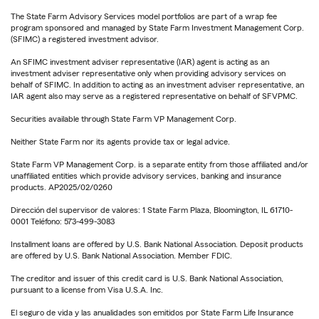
The State Farm Advisory Services model portfolios are part of a wrap fee
program sponsored and managed by State Farm Investment Management Corp.
(SFIMC) a registered investment advisor.
An SFIMC investment adviser representative (IAR) agent is acting as an
investment adviser representative only when providing advisory services on
behalf of SFIMC. In addition to acting as an investment adviser representative, an
IAR agent also may serve as a registered representative on behalf of SFVPMC.
Securities available through State Farm VP Management Corp.
Neither State Farm nor its agents provide tax or legal advice.
State Farm VP Management Corp. is a separate entity from those affiliated and/or
unaffiliated entities which provide advisory services, banking and insurance
products. AP2025/02/0260
Dirección del supervisor de valores: 1 State Farm Plaza, Bloomington, IL 61710-
0001 Teléfono: 573-499-3083
Installment loans are offered by U.S. Bank National Association. Deposit products
are offered by U.S. Bank National Association. Member FDIC.
The creditor and issuer of this credit card is U.S. Bank National Association,
pursuant to a license from Visa U.S.A. Inc.
El seguro de vida y las anualidades son emitidos por State Farm Life Insurance