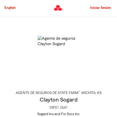
Pasar
al
English
Iniciar Sesión
contenido
principal
Comienzo
del
contenido
principal
®
AGENTE DE SEGUROS DE STATE FARM
,
WICHITA
, KS
Clayton Sogard
ChFC®
,
CLU®
Sogard Ins and Fin Svcs Inc