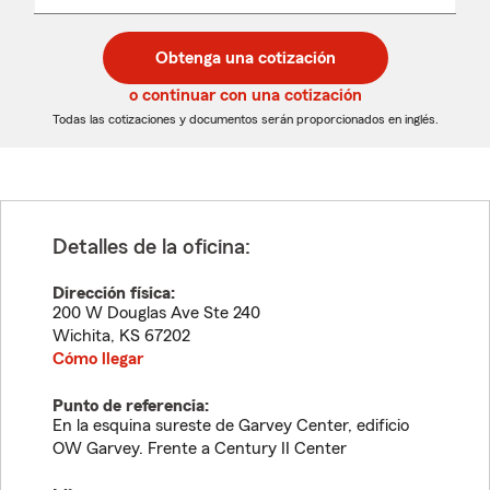
un
un
desplegable
código
código
postal
postal
Obtenga una cotización
de
de
5
5
o continuar con una cotización
dígitos
dígitos
Todas las cotizaciones y documentos serán proporcionados en inglés.
Detalles de la oficina:
Dirección física:
200 W Douglas Ave Ste 240
Wichita
,
KS
67202
Cómo llegar
Punto de referencia:
En la esquina sureste de Garvey Center, edificio
OW Garvey. Frente a Century II Center