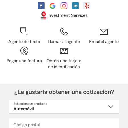
Investment Services
Agente de texto
Llamar al agente
Email al agente
Pagar una factura
Obtén una tarjeta
de identificación
¿Le gustaría obtener una cotización?
Seleccione un producto
Seleccione
un
nombre
de
producto
del
Código postal
Ingresa
Ingresa
_____
menú