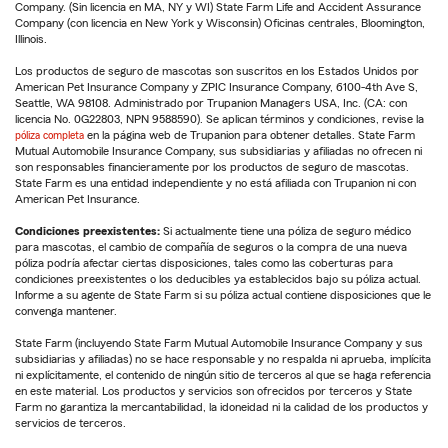
Company. (Sin licencia en MA, NY y WI) State Farm Life and Accident Assurance
Company (con licencia en New York y Wisconsin) Oficinas centrales, Bloomington,
Illinois.
Los productos de seguro de mascotas son suscritos en los Estados Unidos por
American Pet Insurance Company y ZPIC Insurance Company, 6100-4th Ave S,
Seattle, WA 98108. Administrado por Trupanion Managers USA, Inc. (CA: con
licencia No. 0G22803, NPN 9588590). Se aplican términos y condiciones, revise la
póliza completa
en la página web de Trupanion para obtener detalles. State Farm
Mutual Automobile Insurance Company, sus subsidiarias y afiliadas no ofrecen ni
son responsables financieramente por los productos de seguro de mascotas.
State Farm es una entidad independiente y no está afiliada con Trupanion ni con
American Pet Insurance.
Condiciones preexistentes:
Si actualmente tiene una póliza de seguro médico
para mascotas, el cambio de compañía de seguros o la compra de una nueva
póliza podría afectar ciertas disposiciones, tales como las coberturas para
condiciones preexistentes o los deducibles ya establecidos bajo su póliza actual.
Informe a su agente de State Farm si su póliza actual contiene disposiciones que le
convenga mantener.
State Farm (incluyendo State Farm Mutual Automobile Insurance Company y sus
subsidiarias y afiliadas) no se hace responsable y no respalda ni aprueba, implícita
ni explícitamente, el contenido de ningún sitio de terceros al que se haga referencia
en este material. Los productos y servicios son ofrecidos por terceros y State
Farm no garantiza la mercantabilidad, la idoneidad ni la calidad de los productos y
servicios de terceros.