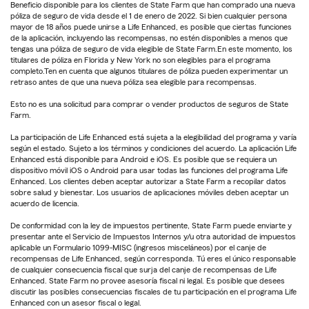
Beneficio disponible para los clientes de State Farm que han comprado una nueva
póliza de seguro de vida desde el 1 de enero de 2022. Si bien cualquier persona
mayor de 18 años puede unirse a Life Enhanced, es posible que ciertas funciones
de la aplicación, incluyendo las recompensas, no estén disponibles a menos que
tengas una póliza de seguro de vida elegible de State Farm.En este momento, los
titulares de póliza en Florida y New York no son elegibles para el programa
completo.Ten en cuenta que algunos titulares de póliza pueden experimentar un
retraso antes de que una nueva póliza sea elegible para recompensas.
Esto no es una solicitud para comprar o vender productos de seguros de State
Farm.
La participación de Life Enhanced está sujeta a la elegibilidad del programa y varía
según el estado. Sujeto a los términos y condiciones del acuerdo. La aplicación Life
Enhanced está disponible para Android e iOS. Es posible que se requiera un
dispositivo móvil iOS o Android para usar todas las funciones del programa Life
Enhanced. Los clientes deben aceptar autorizar a State Farm a recopilar datos
sobre salud y bienestar. Los usuarios de aplicaciones móviles deben aceptar un
acuerdo de licencia.
De conformidad con la ley de impuestos pertinente, State Farm puede enviarte y
presentar ante el Servicio de Impuestos Internos y/u otra autoridad de impuestos
aplicable un Formulario 1099-MISC (ingresos misceláneos) por el canje de
recompensas de Life Enhanced, según corresponda. Tú eres el único responsable
de cualquier consecuencia fiscal que surja del canje de recompensas de Life
Enhanced. State Farm no provee asesoría fiscal ni legal. Es posible que desees
discutir las posibles consecuencias fiscales de tu participación en el programa Life
Enhanced con un asesor fiscal o legal.